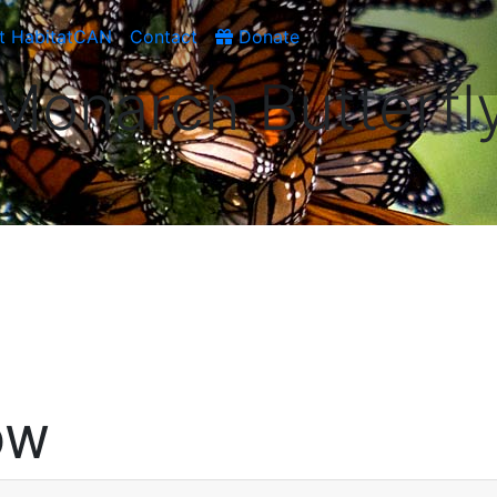
t HabitatCAN
Contact
Donate
Monarch Butterfl
OW